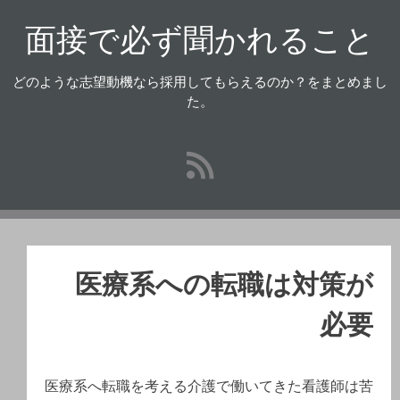
コ
面接で必ず聞かれること
ン
テ
ン
どのような志望動機なら採用してもらえるのか？をまとめまし
ツ
た。
へ
ス
キ
ッ
プ
医療系への転職は対策が
必要
医療系へ転職を考える介護で働いてきた看護師は苦